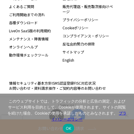
よくあるご質問
販売代理店・販売取次様向けペ
ージ
ご利用開始までの流れ
プライバシーポリシー
各種ダウンロード
Cookieポリシー
LiveOn SaaS版の利用規約
コンプライアンス・ポリシー
メンテナンス・障害情報
反社会的勢力の排除
オンラインヘルプ
サイトマップ
動作環境チェックツール
English
情報セキュリティ基本方針
ISMS認証登録
FISC対応状況
お問い合わせ・資料請求
操作・ご契約内容等のお問い合わせ
このウェブサイトでは、トラフィックの分析と広告の測定、および
\ Follow Us! /
サービス利用を目的として、Cookieが使用されます。サイトの閲覧
を続けた場合、Cookieの使用を承諾したものとみなされます。
プラ
イバシーポリシー
お問い合わせ・資料請求
OK
Copyright(C) JAPAN MEDIA SYSTEMS Corp. All rights reserved.