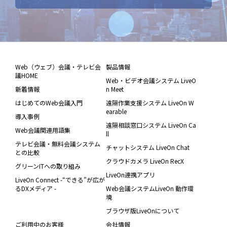
Web（ウェブ）会議・テレビ会
製品情報
議HOME
Web・ビデオ会議システム LiveO
新着情報
n Meet
はじめてのWeb会議入門
遠隔作業支援システム LiveOn W
earable
導入事例
遠隔相談窓口システム LiveOn Ca
Web会議関連用語集
ll
テレビ会議・無料会議システム
チャットシステム LiveOn Chat
との比較
クラウドカメラ LiveOn RecX
グリーンITへの取り組み
LiveOn連携アプリ
LiveOn Connect -“できる”が広が
るDXメディア -
Web会議システムLiveOn 動作環
境
ブラウザ版LiveOnについて
ご利用中のお客様
会社情報