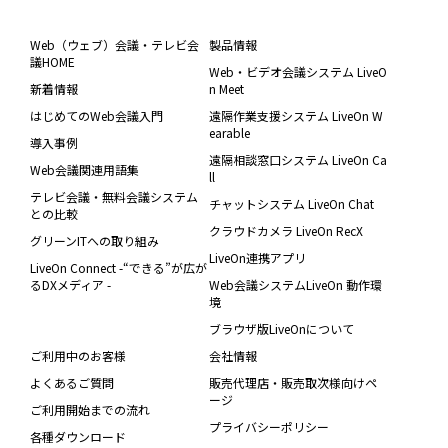
Web（ウェブ）会議・テレビ会
製品情報
議HOME
Web・ビデオ会議システム LiveO
新着情報
n Meet
はじめてのWeb会議入門
遠隔作業支援システム LiveOn W
earable
導入事例
遠隔相談窓口システム LiveOn Ca
Web会議関連用語集
ll
テレビ会議・無料会議システム
チャットシステム LiveOn Chat
との比較
クラウドカメラ LiveOn RecX
グリーンITへの取り組み
LiveOn連携アプリ
LiveOn Connect -“できる”が広が
るDXメディア -
Web会議システムLiveOn 動作環
境
ブラウザ版LiveOnについて
ご利用中のお客様
会社情報
よくあるご質問
販売代理店・販売取次様向けペ
ージ
ご利用開始までの流れ
プライバシーポリシー
各種ダウンロード