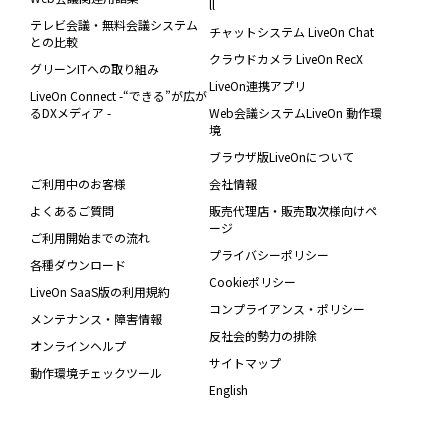
ll
テレビ会議・無料会議システム
チャットシステム LiveOn Chat
との比較
クラウドカメラ LiveOn RecX
グリーンITへの取り組み
LiveOn連携アプリ
LiveOn Connect -“できる”が広が
るDXメディア -
Web会議システムLiveOn 動作環
境
ブラウザ版LiveOnについて
ご利用中のお客様
会社情報
よくあるご質問
販売代理店・販売取次様向けペ
ージ
ご利用開始までの流れ
プライバシーポリシー
各種ダウンロード
Cookieポリシー
LiveOn SaaS版の利用規約
コンプライアンス・ポリシー
メンテナンス・障害情報
反社会的勢力の排除
オンラインヘルプ
サイトマップ
動作環境チェックツール
English