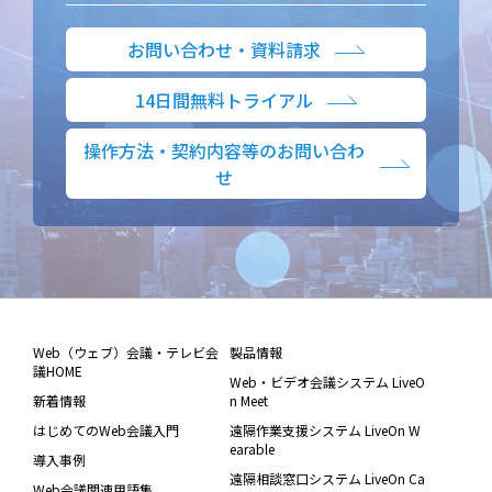
お問い合わせ・資料請求
14日間無料トライアル
操作方法・契約内容等のお問い合わ
せ
Web（ウェブ）会議・テレビ会
製品情報
議HOME
Web・ビデオ会議システム LiveO
新着情報
n Meet
はじめてのWeb会議入門
遠隔作業支援システム LiveOn W
earable
導入事例
遠隔相談窓口システム LiveOn Ca
Web会議関連用語集