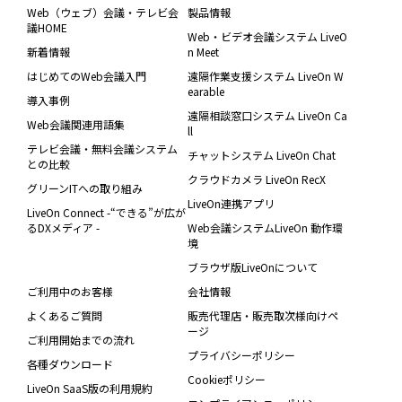
Web（ウェブ）会議・テレビ会
製品情報
議HOME
Web・ビデオ会議システム LiveO
新着情報
n Meet
はじめてのWeb会議入門
遠隔作業支援システム LiveOn W
earable
導入事例
遠隔相談窓口システム LiveOn Ca
Web会議関連用語集
ll
テレビ会議・無料会議システム
チャットシステム LiveOn Chat
との比較
クラウドカメラ LiveOn RecX
グリーンITへの取り組み
LiveOn連携アプリ
LiveOn Connect -“できる”が広が
るDXメディア -
Web会議システムLiveOn 動作環
境
ブラウザ版LiveOnについて
ご利用中のお客様
会社情報
よくあるご質問
販売代理店・販売取次様向けペ
ージ
ご利用開始までの流れ
プライバシーポリシー
各種ダウンロード
Cookieポリシー
LiveOn SaaS版の利用規約