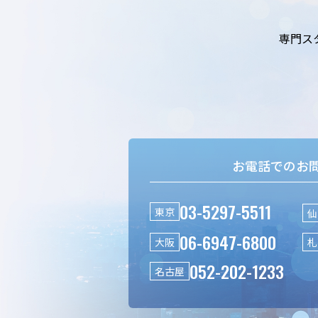
専門ス
お電話でのお
03-5297-5511
東京
仙
06-6947-6800
大阪
札
052-202-1233
名古屋