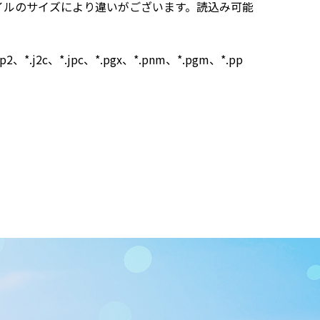
イルのサイズにより違いがございます。読込み可能
*.jp2、*.j2c、*.jpc、*.pgx、*.pnm、*.pgm、*.pp