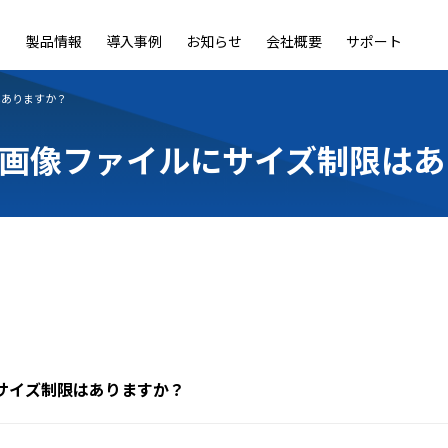
製品情報
導入事例
お知らせ
会社概要
サポート
ble
LiveOn Nano
LiveOn Call
LiveOn Chat
LiveOn RecX
LiveOn SSO+
L
はありますか？
画像ファイルにサイズ制限はあ
サイズ制限はありますか？