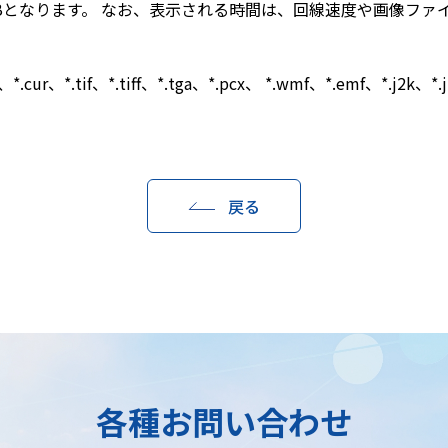
Bとなります。 なお、表示される時間は、回線速度や画像ファ
o、*.cur、*.tif、*.tiff、*.tga、*.pcx、 *.wmf、*.emf、*.j2k、
戻る
各種お問い合わせ