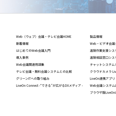
Web（ウェブ）会議・テレビ会議HOME
製品情報
新着情報
Web・ビデオ会議シス
はじめてのWeb会議入門
遠隔作業支援システム L
導入事例
遠隔相談窓口システム L
Web会議関連用語集
チャットシステム Liv
テレビ会議・無料会議システムとの比較
クラウドカメラ Live
グリーンITへの取り組み
LiveOn連携アプリ
LiveOn Connect -“できる”が広がるDXメディア -
Web会議システムL
ブラウザ版LiveO