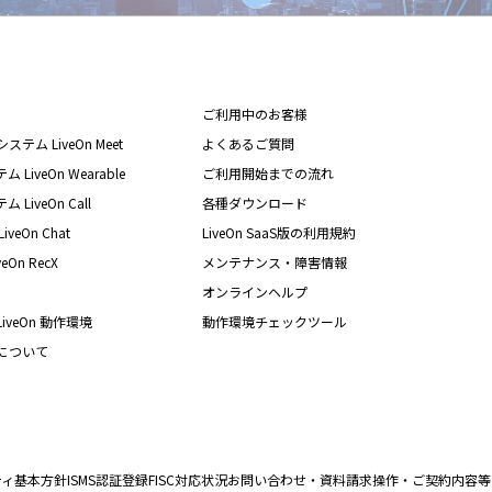
ご利用中のお客様
テム LiveOn Meet
よくあるご質問
iveOn Wearable
ご利用開始までの流れ
iveOn Call
各種ダウンロード
eOn Chat
LiveOn SaaS版の利用規約
On RecX
メンテナンス・障害情報
オンラインヘルプ
iveOn 動作環境
動作環境チェックツール
nについて
ティ基本方針
ISMS認証登録
FISC対応状況
お問い合わせ・資料請求
操作・ご契約内容等