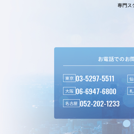
専門ス
お電話でのお
03-5297-5511
東京
仙
06-6947-6800
大阪
札
052-202-1233
名古屋