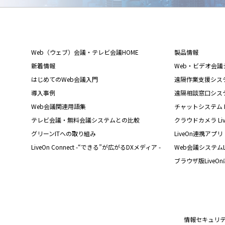
Web（ウェブ）会議・テレビ会議HOME
製品情報
新着情報
Web・ビデオ会議シス
はじめてのWeb会議入門
遠隔作業支援システム L
導入事例
遠隔相談窓口システム L
Web会議関連用語集
チャットシステム Liv
テレビ会議・無料会議システムとの比較
クラウドカメラ Live
グリーンITへの取り組み
LiveOn連携アプリ
LiveOn Connect -“できる”が広がるDXメディア -
Web会議システムL
ブラウザ版LiveO
情報セキュリ