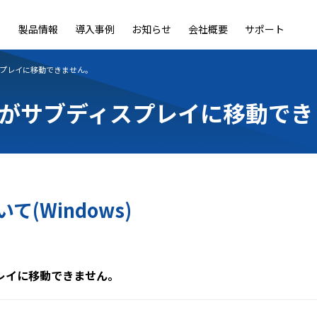
製品情報
導入事例
お知らせ
会社概要
サポート
ble
LiveOn Nano
LiveOn Call
LiveOn Chat
LiveOn RecX
LiveOn SSO+
L
プレイに移動できません。
がサブディスプレイに移動でき
(Windows)
レイに移動できません。