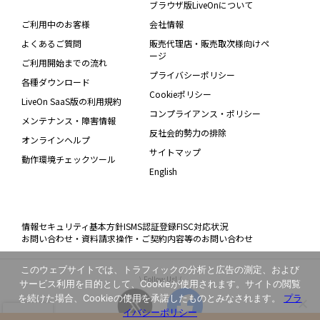
ブラウザ版LiveOnについて
ご利用中のお客様
会社情報
よくあるご質問
販売代理店・販売取次様向けペ
ージ
ご利用開始までの流れ
プライバシーポリシー
各種ダウンロード
Cookieポリシー
LiveOn SaaS版の利用規約
コンプライアンス・ポリシー
メンテナンス・障害情報
反社会的勢力の排除
オンラインヘルプ
サイトマップ
動作環境チェックツール
English
情報セキュリティ基本方針
ISMS認証登録
FISC対応状況
お問い合わせ・資料請求
操作・ご契約内容等のお問い合わせ
このウェブサイトでは、トラフィックの分析と広告の測定、および
\ Follow Us! /
サービス利用を目的として、Cookieが使用されます。サイトの閲覧
を続けた場合、Cookieの使用を承諾したものとみなされます。
プラ
イバシーポリシー