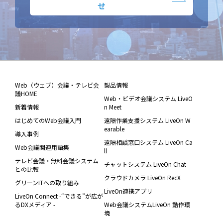
せ
Web（ウェブ）会議・テレビ会
製品情報
議HOME
Web・ビデオ会議システム LiveO
新着情報
n Meet
はじめてのWeb会議入門
遠隔作業支援システム LiveOn W
earable
導入事例
遠隔相談窓口システム LiveOn Ca
Web会議関連用語集
ll
テレビ会議・無料会議システム
チャットシステム LiveOn Chat
との比較
クラウドカメラ LiveOn RecX
グリーンITへの取り組み
LiveOn連携アプリ
LiveOn Connect -“できる”が広が
るDXメディア -
Web会議システムLiveOn 動作環
境