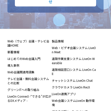
せ
Web（ウェブ）会議・テレビ会
製品情報
議HOME
Web・ビデオ会議システム LiveO
新着情報
n Meet
はじめてのWeb会議入門
遠隔作業支援システム LiveOn W
earable
導入事例
遠隔相談窓口システム LiveOn Ca
Web会議関連用語集
ll
テレビ会議・無料会議システム
チャットシステム LiveOn Chat
との比較
クラウドカメラ LiveOn RecX
グリーンITへの取り組み
LiveOn連携アプリ
LiveOn Connect -“できる”が広が
るDXメディア -
Web会議システムLiveOn 動作環
境