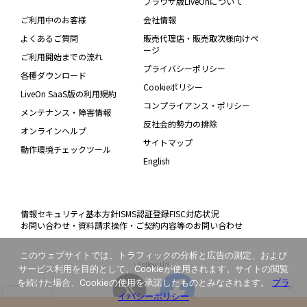
ブラウザ版LiveOnについて
ご利用中のお客様
会社情報
よくあるご質問
販売代理店・販売取次様向けペ
ージ
ご利用開始までの流れ
プライバシーポリシー
各種ダウンロード
Cookieポリシー
LiveOn SaaS版の利用規約
コンプライアンス・ポリシー
メンテナンス・障害情報
反社会的勢力の排除
オンラインヘルプ
サイトマップ
動作環境チェックツール
English
情報セキュリティ基本方針
ISMS認証登録
FISC対応状況
お問い合わせ・資料請求
操作・ご契約内容等のお問い合わせ
このウェブサイトでは、トラフィックの分析と広告の測定、および
\ Follow Us! /
サービス利用を目的として、Cookieが使用されます。サイトの閲覧
を続けた場合、Cookieの使用を承諾したものとみなされます。
プラ
イバシーポリシー