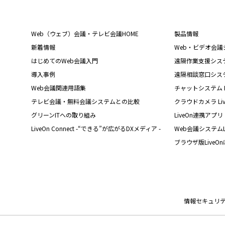
Web（ウェブ）会議・テレビ会議HOME
製品情報
新着情報
Web・ビデオ会議シス
はじめてのWeb会議入門
遠隔作業支援システム L
導入事例
遠隔相談窓口システム L
Web会議関連用語集
チャットシステム Liv
テレビ会議・無料会議システムとの比較
クラウドカメラ Live
グリーンITへの取り組み
LiveOn連携アプリ
LiveOn Connect -“できる”が広がるDXメディア -
Web会議システムL
ブラウザ版LiveO
情報セキュリ