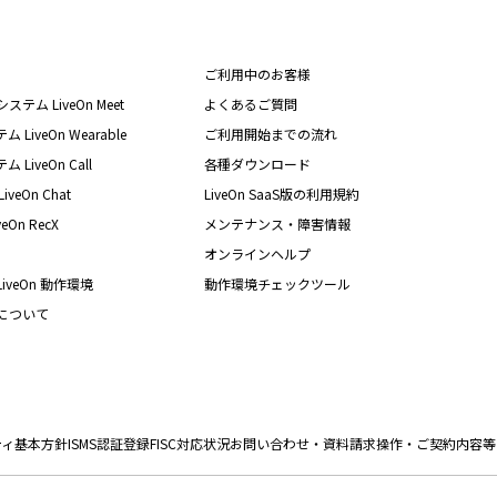
ご利用中のお客様
テム LiveOn Meet
よくあるご質問
iveOn Wearable
ご利用開始までの流れ
iveOn Call
各種ダウンロード
eOn Chat
LiveOn SaaS版の利用規約
On RecX
メンテナンス・障害情報
オンラインヘルプ
iveOn 動作環境
動作環境チェックツール
nについて
ティ基本方針
ISMS認証登録
FISC対応状況
お問い合わせ・資料請求
操作・ご契約内容等