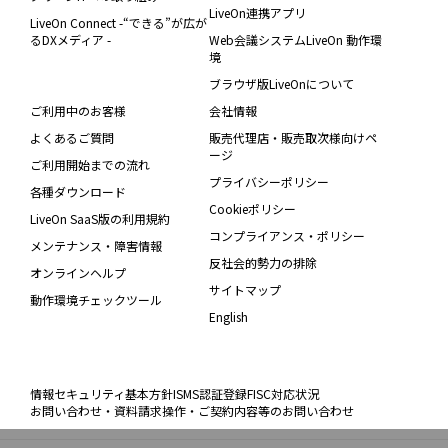
LiveOn連携アプリ
LiveOn Connect -“できる”が広が
るDXメディア -
Web会議システムLiveOn 動作環
境
ブラウザ版LiveOnについて
ご利用中のお客様
会社情報
よくあるご質問
販売代理店・販売取次様向けペ
ージ
ご利用開始までの流れ
プライバシーポリシー
各種ダウンロード
Cookieポリシー
LiveOn SaaS版の利用規約
コンプライアンス・ポリシー
メンテナンス・障害情報
反社会的勢力の排除
オンラインヘルプ
サイトマップ
動作環境チェックツール
English
情報セキュリティ基本方針
ISMS認証登録
FISC対応状況
お問い合わせ・資料請求
操作・ご契約内容等のお問い合わせ