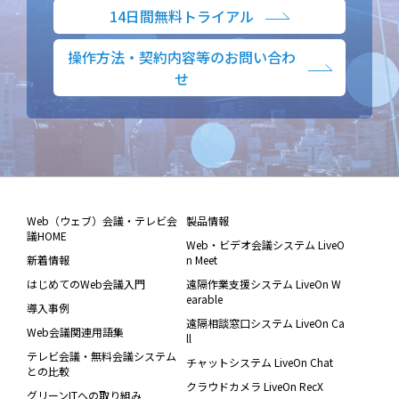
14日間無料トライアル
操作方法・契約内容等のお問い合わ
せ
Web（ウェブ）会議・テレビ会
製品情報
議HOME
Web・ビデオ会議システム LiveO
新着情報
n Meet
はじめてのWeb会議入門
遠隔作業支援システム LiveOn W
earable
導入事例
遠隔相談窓口システム LiveOn Ca
Web会議関連用語集
ll
テレビ会議・無料会議システム
チャットシステム LiveOn Chat
との比較
クラウドカメラ LiveOn RecX
グリーンITへの取り組み