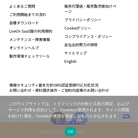
よくあるご質問
販売代理店・販売取次様向けペ
ージ
ご利用開始までの流れ
プライバシーポリシー
各種ダウンロード
Cookieポリシー
LiveOn SaaS版の利用規約
コンプライアンス・ポリシー
メンテナンス・障害情報
反社会的勢力の排除
オンラインヘルプ
サイトマップ
動作環境チェックツール
English
情報セキュリティ基本方針
ISMS認証登録
FISC対応状況
お問い合わせ・資料請求
操作・ご契約内容等のお問い合わせ
このウェブサイトでは、トラフィックの分析と広告の測定、および
\ Follow Us! /
サービス利用を目的として、Cookieが使用されます。サイトの閲覧
を続けた場合、Cookieの使用を承諾したものとみなされます。
プラ
イバシーポリシー
お問い合わせ・資料請求
OK
Copyright(C) JAPAN MEDIA SYSTEMS Corp. All rights reserved.