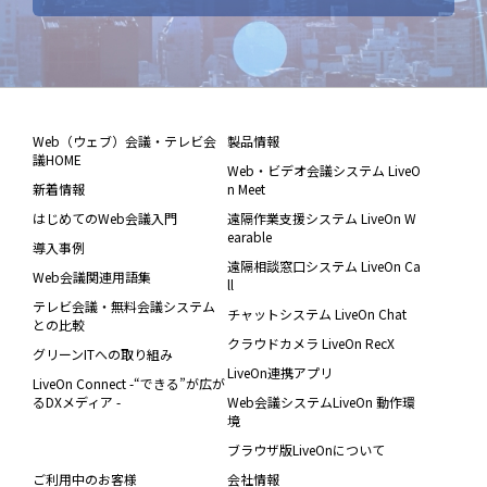
Web（ウェブ）会議・テレビ会
製品情報
議HOME
Web・ビデオ会議システム LiveO
新着情報
n Meet
はじめてのWeb会議入門
遠隔作業支援システム LiveOn W
earable
導入事例
遠隔相談窓口システム LiveOn Ca
Web会議関連用語集
ll
テレビ会議・無料会議システム
チャットシステム LiveOn Chat
との比較
クラウドカメラ LiveOn RecX
グリーンITへの取り組み
LiveOn連携アプリ
LiveOn Connect -“できる”が広が
るDXメディア -
Web会議システムLiveOn 動作環
境
ブラウザ版LiveOnについて
ご利用中のお客様
会社情報