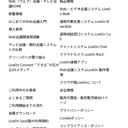
Web（ウェブ）会議・テレビ会
製品情報
議HOME
Web・ビデオ会議システム LiveO
新着情報
n Meet
はじめてのWeb会議入門
遠隔作業支援システム LiveOn W
earable
導入事例
遠隔相談窓口システム LiveOn Ca
Web会議関連用語集
ll
テレビ会議・無料会議システム
チャットシステム LiveOn Chat
との比較
クラウドカメラ LiveOn RecX
グリーンITへの取り組み
LiveOn連携アプリ
LiveOn Connect -“できる”が広が
るDXメディア -
Web会議システムLiveOn 動作環
境
ブラウザ版LiveOnについて
ご利用中のお客様
会社情報
よくあるご質問
販売代理店・販売取次様向けペ
ージ
ご利用開始までの流れ
プライバシーポリシー
各種ダウンロード
Cookieポリシー
LiveOn SaaS版の利用規約
コンプライアンス・ポリシー