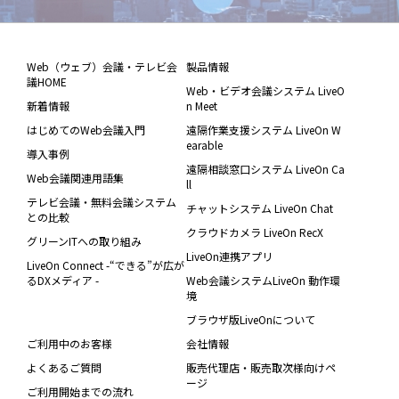
Web（ウェブ）会議・テレビ会
製品情報
議HOME
Web・ビデオ会議システム LiveO
新着情報
n Meet
はじめてのWeb会議入門
遠隔作業支援システム LiveOn W
earable
導入事例
遠隔相談窓口システム LiveOn Ca
Web会議関連用語集
ll
テレビ会議・無料会議システム
チャットシステム LiveOn Chat
との比較
クラウドカメラ LiveOn RecX
グリーンITへの取り組み
LiveOn連携アプリ
LiveOn Connect -“できる”が広が
るDXメディア -
Web会議システムLiveOn 動作環
境
ブラウザ版LiveOnについて
ご利用中のお客様
会社情報
よくあるご質問
販売代理店・販売取次様向けペ
ージ
ご利用開始までの流れ