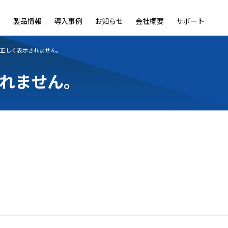
製品情報
導入事例
お知らせ
会社概要
サポート
ble
LiveOn Nano
LiveOn Call
LiveOn Chat
LiveOn RecX
LiveOn SSO+
L
正しく表示されません。
れません。