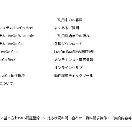
ご利用中のお客様
テム LiveOn Meet
よくあるご質問
iveOn Wearable
ご利用開始までの流れ
iveOn Call
各種ダウンロード
eOn Chat
LiveOn SaaS版の利用規約
On RecX
メンテナンス・障害情報
オンラインヘルプ
iveOn 動作環境
動作環境チェックツール
nについて
ティ基本方針
ISMS認証登録
FISC対応状況
お問い合わせ・資料請求
操作・ご契約内容等