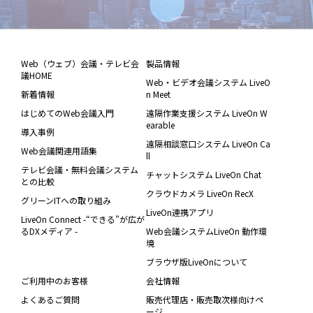
Web（ウェブ）会議・テレビ会
製品情報
議HOME
Web・ビデオ会議システム LiveO
新着情報
n Meet
はじめてのWeb会議入門
遠隔作業支援システム LiveOn W
earable
導入事例
遠隔相談窓口システム LiveOn Ca
Web会議関連用語集
ll
テレビ会議・無料会議システム
チャットシステム LiveOn Chat
との比較
クラウドカメラ LiveOn RecX
グリーンITへの取り組み
LiveOn連携アプリ
LiveOn Connect -“できる”が広が
るDXメディア -
Web会議システムLiveOn 動作環
境
ブラウザ版LiveOnについて
ご利用中のお客様
会社情報
よくあるご質問
販売代理店・販売取次様向けペ
ージ