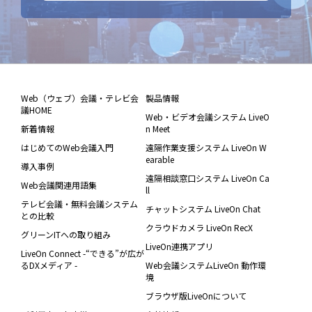
Web（ウェブ）会議・テレビ会
製品情報
議HOME
Web・ビデオ会議システム LiveO
新着情報
n Meet
はじめてのWeb会議入門
遠隔作業支援システム LiveOn W
earable
導入事例
遠隔相談窓口システム LiveOn Ca
Web会議関連用語集
ll
テレビ会議・無料会議システム
チャットシステム LiveOn Chat
との比較
クラウドカメラ LiveOn RecX
グリーンITへの取り組み
LiveOn連携アプリ
LiveOn Connect -“できる”が広が
るDXメディア -
Web会議システムLiveOn 動作環
境
ブラウザ版LiveOnについて