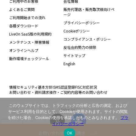
ご利用中のお客様
会社情報
よくあるご質問
販売代理店・販売取次様向けペ
ージ
ご利用開始までの流れ
プライバシーポリシー
各種ダウンロード
Cookieポリシー
LiveOn SaaS版の利用規約
コンプライアンス・ポリシー
メンテナンス・障害情報
反社会的勢力の排除
オンラインヘルプ
サイトマップ
動作環境チェックツール
English
情報セキュリティ基本方針
ISMS認証登録
FISC対応状況
お問い合わせ・資料請求
操作・ご契約内容等のお問い合わせ
このウェブサイトでは、トラフィックの分析と広告の測定、および
\ Follow Us! /
サービス利用を目的として、Cookieが使用されます。サイトの閲覧
を続けた場合、Cookieの使用を承諾したものとみなされます。
プラ
イバシーポリシー
お問い合わせ・資料請求
OK