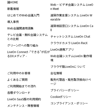
議HOME
Web・ビデオ会議システム LiveO
新着情報
n Meet
はじめてのWeb会議入門
遠隔作業支援システム LiveOn W
earable
導入事例
遠隔相談窓口システム LiveOn Ca
Web会議関連用語集
ll
テレビ会議・無料会議システム
チャットシステム LiveOn Chat
との比較
クラウドカメラ LiveOn RecX
グリーンITへの取り組み
LiveOn連携アプリ
LiveOn Connect -“できる”が広が
るDXメディア -
Web会議システムLiveOn 動作環
境
ブラウザ版LiveOnについて
ご利用中のお客様
会社情報
よくあるご質問
販売代理店・販売取次様向けペ
ージ
ご利用開始までの流れ
プライバシーポリシー
各種ダウンロード
Cookieポリシー
LiveOn SaaS版の利用規約
コンプライアンス・ポリシー
メンテナンス・障害情報