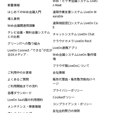
Web・ビデオ会議システム LiveO
新着情報
n Meet
はじめてのWeb会議入門
遠隔作業支援システム LiveOn W
earable
導入事例
遠隔相談窓口システム LiveOn Ca
Web会議関連用語集
ll
テレビ会議・無料会議システム
チャットシステム LiveOn Chat
との比較
クラウドカメラ LiveOn RecX
グリーンITへの取り組み
LiveOn連携アプリ
LiveOn Connect -“できる”が広が
るDXメディア -
Web会議システムLiveOn 動作環
境
ブラウザ版LiveOnについて
ご利用中のお客様
会社情報
よくあるご質問
販売代理店・販売取次様向けペ
ージ
ご利用開始までの流れ
プライバシーポリシー
各種ダウンロード
Cookieポリシー
LiveOn SaaS版の利用規約
コンプライアンス・ポリシー
メンテナンス・障害情報
反社会的勢力の排除