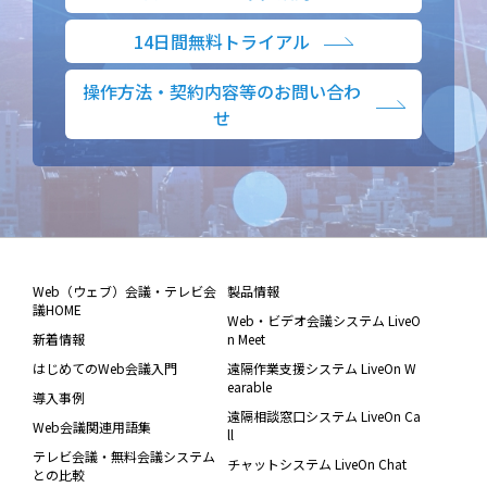
14日間無料トライアル
操作方法・契約内容等のお問い合わ
せ
Web（ウェブ）会議・テレビ会
製品情報
議HOME
Web・ビデオ会議システム LiveO
新着情報
n Meet
はじめてのWeb会議入門
遠隔作業支援システム LiveOn W
earable
導入事例
遠隔相談窓口システム LiveOn Ca
Web会議関連用語集
ll
テレビ会議・無料会議システム
チャットシステム LiveOn Chat
との比較