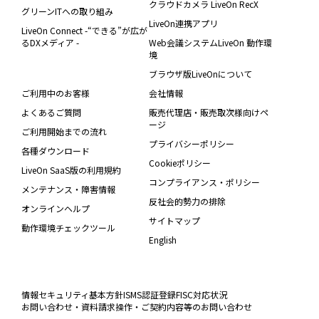
クラウドカメラ LiveOn RecX
グリーンITへの取り組み
LiveOn連携アプリ
LiveOn Connect -“できる”が広が
るDXメディア -
Web会議システムLiveOn 動作環
境
ブラウザ版LiveOnについて
ご利用中のお客様
会社情報
よくあるご質問
販売代理店・販売取次様向けペ
ージ
ご利用開始までの流れ
プライバシーポリシー
各種ダウンロード
Cookieポリシー
LiveOn SaaS版の利用規約
コンプライアンス・ポリシー
メンテナンス・障害情報
反社会的勢力の排除
オンラインヘルプ
サイトマップ
動作環境チェックツール
English
情報セキュリティ基本方針
ISMS認証登録
FISC対応状況
お問い合わせ・資料請求
操作・ご契約内容等のお問い合わせ