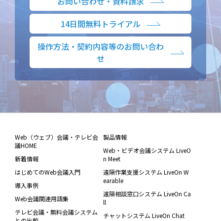
お問い合わせ・資料請求
14日間無料トライアル
操作方法・契約内容等のお問い合わ
せ
Web（ウェブ）会議・テレビ会
製品情報
議HOME
Web・ビデオ会議システム LiveO
新着情報
n Meet
はじめてのWeb会議入門
遠隔作業支援システム LiveOn W
earable
導入事例
遠隔相談窓口システム LiveOn Ca
Web会議関連用語集
ll
テレビ会議・無料会議システム
チャットシステム LiveOn Chat
との比較