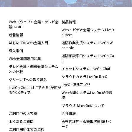
Web（ウェブ）会議・テレビ会
製品情報
議HOME
Web・ビデオ会議システム LiveO
新着情報
n Meet
はじめてのWeb会議入門
遠隔作業支援システム LiveOn W
earable
導入事例
遠隔相談窓口システム LiveOn Ca
Web会議関連用語集
ll
テレビ会議・無料会議システム
チャットシステム LiveOn Chat
との比較
クラウドカメラ LiveOn RecX
グリーンITへの取り組み
LiveOn連携アプリ
LiveOn Connect -“できる”が広が
るDXメディア -
Web会議システムLiveOn 動作環
境
ブラウザ版LiveOnについて
ご利用中のお客様
会社情報
よくあるご質問
販売代理店・販売取次様向けペ
ージ
ご利用開始までの流れ