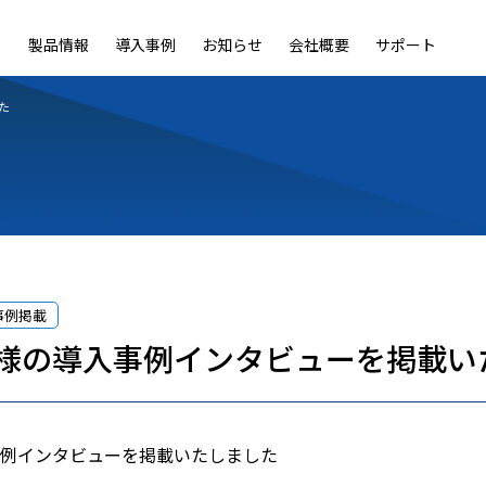
製品情報
導入事例
お知らせ
会社概要
サポート
ble
LiveOn Nano
LiveOn Call
LiveOn Chat
LiveOn RecX
LiveOn SSO+
L
た
事例掲載
様の導入事例インタビューを掲載い
例インタビューを掲載いたしました