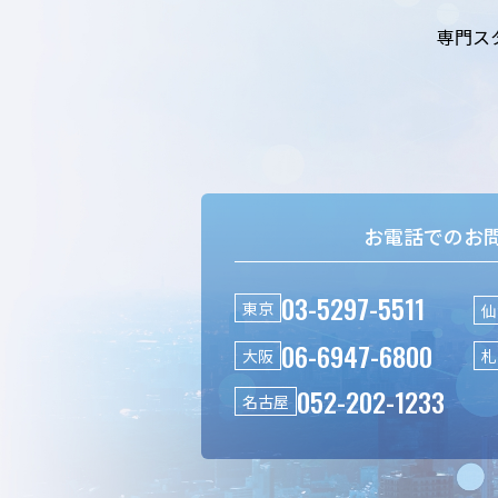
専門ス
お電話でのお
03-5297-5511
東京
仙
06-6947-6800
大阪
札
052-202-1233
名古屋