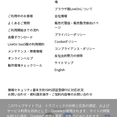
境
ブラウザ版LiveOnについて
ご利用中のお客様
会社情報
よくあるご質問
販売代理店・販売取次様向けペ
ージ
ご利用開始までの流れ
プライバシーポリシー
各種ダウンロード
Cookieポリシー
LiveOn SaaS版の利用規約
コンプライアンス・ポリシー
メンテナンス・障害情報
反社会的勢力の排除
オンラインヘルプ
サイトマップ
動作環境チェックツール
English
情報セキュリティ基本方針
ISMS認証登録
FISC対応状況
お問い合わせ・資料請求
操作・ご契約内容等のお問い合わせ
このウェブサイトでは、トラフィックの分析と広告の測定、および
\ Follow Us! /
サービス利用を目的として、Cookieが使用されます。サイトの閲覧
を続けた場合、Cookieの使用を承諾したものとみなされます。
プラ