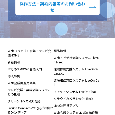
操作方法・契約内容等のお問い合わ
せ
Web（ウェブ）会議・テレビ会
製品情報
議HOME
Web・ビデオ会議システム LiveO
新着情報
n Meet
はじめてのWeb会議入門
遠隔作業支援システム LiveOn W
earable
導入事例
遠隔相談窓口システム LiveOn Ca
Web会議関連用語集
ll
テレビ会議・無料会議システム
チャットシステム LiveOn Chat
との比較
クラウドカメラ LiveOn RecX
グリーンITへの取り組み
LiveOn連携アプリ
LiveOn Connect -“できる”が広が
るDXメディア -
Web会議システムLiveOn 動作環