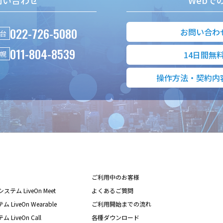
問い合わせ
Webで
022-726-5080
お問い合わ
台
011-804-8539
幌
14日間無
操作方法・契約内
ご利用中のお客様
テム LiveOn Meet
よくあるご質問
iveOn Wearable
ご利用開始までの流れ
iveOn Call
各種ダウンロード