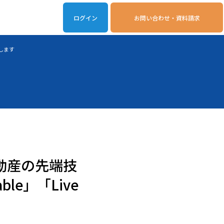
ログイン
お問い合わせ・資料請求
iveOn連携アプリ
動作環境
たします
・不動産の先端技
le」「Live