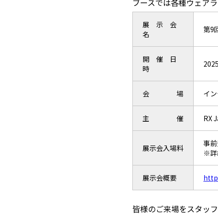
ブースでは各種ウェアラ
展 示 会
第9
名
開 催 日
202
時
会 場
イン
主 催
RX 
事前
展示会入場料
※詳
展示会概要
http
皆様のご来場をスタッフ