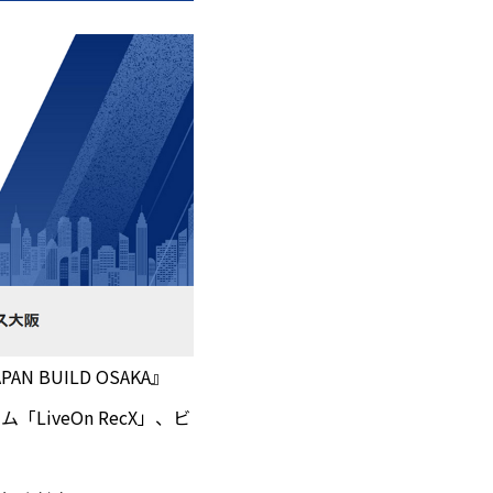
 BUILD OSAKA』
LiveOn RecX」、ビ