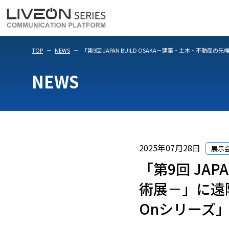
LiveOn Meet
LiveOn Weara
TOP
NEWS
「第9回 JAPAN BUILD OSAKA－建築・土木・不動産の
NEWS
2025年07月28日
展示
「第9回 JAP
術展－」に遠隔作
Onシリーズ