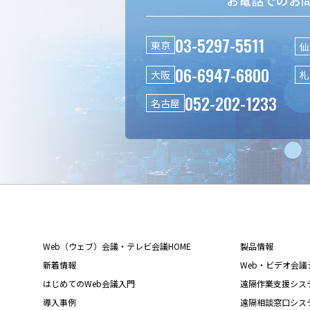
お電話でのお
03-5297-5511
東京
仙
06-6947-6800
大阪
札
052-202-1233
名古屋
Web（ウェブ）会議・テレビ会議HOME
製品情報
新着情報
Web・ビデオ会議シス
はじめてのWeb会議入門
遠隔作業支援システム L
導入事例
遠隔相談窓口システム L