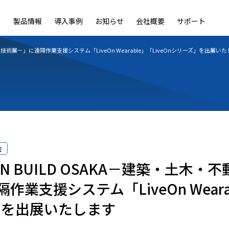
製品情報
導入事例
お知らせ
会社概要
サポート
ble
LiveOn Nano
LiveOn Call
LiveOn Chat
LiveOn RecX
LiveOn SSO+
L
先端技術展－」に遠隔作業支援システム「LiveOn Wearable」「LiveOnシリーズ」を出展い
会
AN BUILD OSAKA－建築・土木
業支援システム「LiveOn Wearab
」を出展いたします