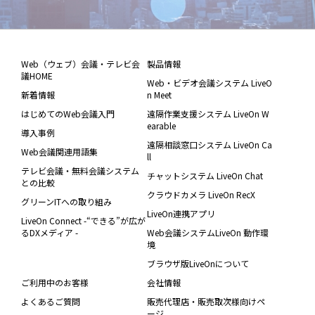
Web（ウェブ）会議・テレビ会
製品情報
議HOME
Web・ビデオ会議システム LiveO
新着情報
n Meet
はじめてのWeb会議入門
遠隔作業支援システム LiveOn W
earable
導入事例
遠隔相談窓口システム LiveOn Ca
Web会議関連用語集
ll
テレビ会議・無料会議システム
チャットシステム LiveOn Chat
との比較
クラウドカメラ LiveOn RecX
グリーンITへの取り組み
LiveOn連携アプリ
LiveOn Connect -“できる”が広が
るDXメディア -
Web会議システムLiveOn 動作環
境
ブラウザ版LiveOnについて
ご利用中のお客様
会社情報
よくあるご質問
販売代理店・販売取次様向けペ
ージ