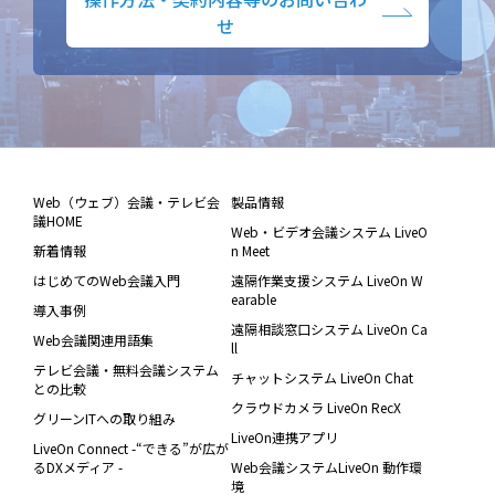
せ
Web（ウェブ）会議・テレビ会
製品情報
議HOME
Web・ビデオ会議システム LiveO
新着情報
n Meet
はじめてのWeb会議入門
遠隔作業支援システム LiveOn W
earable
導入事例
遠隔相談窓口システム LiveOn Ca
Web会議関連用語集
ll
テレビ会議・無料会議システム
チャットシステム LiveOn Chat
との比較
クラウドカメラ LiveOn RecX
グリーンITへの取り組み
LiveOn連携アプリ
LiveOn Connect -“できる”が広が
るDXメディア -
Web会議システムLiveOn 動作環
境