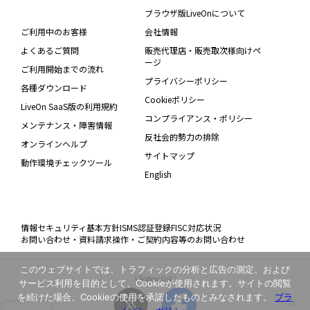
ブラウザ版LiveOnについて
ご利用中のお客様
会社情報
よくあるご質問
販売代理店・販売取次様向けペ
ージ
ご利用開始までの流れ
プライバシーポリシー
各種ダウンロード
Cookieポリシー
LiveOn SaaS版の利用規約
コンプライアンス・ポリシー
メンテナンス・障害情報
反社会的勢力の排除
オンラインヘルプ
サイトマップ
動作環境チェックツール
English
情報セキュリティ基本方針
ISMS認証登録
FISC対応状況
お問い合わせ・資料請求
操作・ご契約内容等のお問い合わせ
このウェブサイトでは、トラフィックの分析と広告の測定、および
\ Follow Us! /
サービス利用を目的として、Cookieが使用されます。サイトの閲覧
を続けた場合、Cookieの使用を承諾したものとみなされます。
プラ