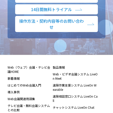
14日間無料トライアル
操作方法・契約内容等のお問い合わ
せ
Web（ウェブ）会議・テレビ会
製品情報
議HOME
Web・ビデオ会議システム LiveO
新着情報
n Meet
はじめてのWeb会議入門
遠隔作業支援システム LiveOn W
earable
導入事例
遠隔相談窓口システム LiveOn Ca
Web会議関連用語集
ll
テレビ会議・無料会議システム
チャットシステム LiveOn Chat
との比較