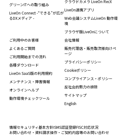
クラウドカメラ LiveOn RecX
グリーンITへの取り組み
LiveOn連携アプリ
LiveOn Connect -“できる”が広が
るDXメディア -
Web会議システムLiveOn 動作環
境
ブラウザ版LiveOnについて
ご利用中のお客様
会社情報
よくあるご質問
販売代理店・販売取次様向けペ
ージ
ご利用開始までの流れ
プライバシーポリシー
各種ダウンロード
Cookieポリシー
LiveOn SaaS版の利用規約
コンプライアンス・ポリシー
メンテナンス・障害情報
反社会的勢力の排除
オンラインヘルプ
サイトマップ
動作環境チェックツール
English
情報セキュリティ基本方針
ISMS認証登録
FISC対応状況
お問い合わせ・資料請求
操作・ご契約内容等のお問い合わせ