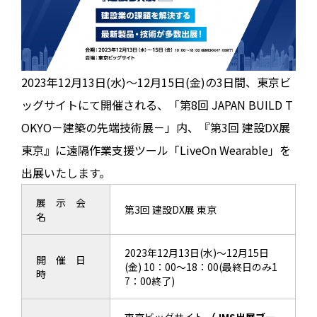
2023年12月13日(水)～12月15日(金)の3日間、東京ビ
ッグサイトにて開催される、「第8回 JAPAN BUILD T
OKYO－建築の先端技術展－」内、『第3回 建設DX展
東京』に遠隔作業支援ツール「LiveOn Wearable」を
出展いたします。
展 示 会
第3回 建設DX展 東京
名
2023年12月13日(水)～12月15日
開 催 日
(金) 10：00～18：00(最終日のみ1
時
7：00終了)
東京ビッグサイト
（JMS出展ブー