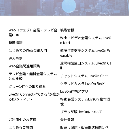
Web（ウェブ）会議・テレビ会
製品情報
議HOME
Web・ビデオ会議システム LiveO
新着情報
n Meet
はじめてのWeb会議入門
遠隔作業支援システム LiveOn W
earable
導入事例
遠隔相談窓口システム LiveOn Ca
Web会議関連用語集
ll
テレビ会議・無料会議システム
チャットシステム LiveOn Chat
との比較
クラウドカメラ LiveOn RecX
グリーンITへの取り組み
LiveOn連携アプリ
LiveOn Connect -“できる”が広が
るDXメディア -
Web会議システムLiveOn 動作環
境
ブラウザ版LiveOnについて
ご利用中のお客様
会社情報
よくあるご質問
販売代理店・販売取次様向けペ