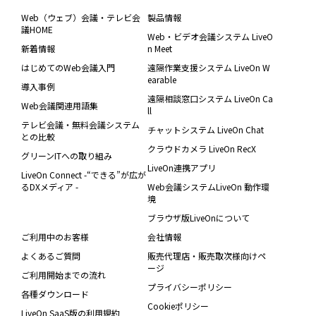
Web（ウェブ）会議・テレビ会
製品情報
議HOME
Web・ビデオ会議システム LiveO
新着情報
n Meet
はじめてのWeb会議入門
遠隔作業支援システム LiveOn W
earable
導入事例
遠隔相談窓口システム LiveOn Ca
Web会議関連用語集
ll
テレビ会議・無料会議システム
チャットシステム LiveOn Chat
との比較
クラウドカメラ LiveOn RecX
グリーンITへの取り組み
LiveOn連携アプリ
LiveOn Connect -“できる”が広が
るDXメディア -
Web会議システムLiveOn 動作環
境
ブラウザ版LiveOnについて
ご利用中のお客様
会社情報
よくあるご質問
販売代理店・販売取次様向けペ
ージ
ご利用開始までの流れ
プライバシーポリシー
各種ダウンロード
Cookieポリシー
LiveOn SaaS版の利用規約