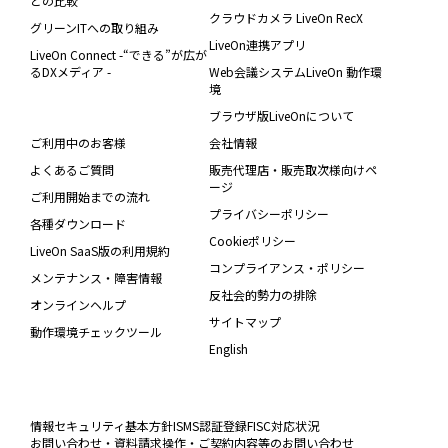
との比較
クラウドカメラ LiveOn RecX
グリーンITへの取り組み
LiveOn連携アプリ
LiveOn Connect -“できる”が広が
るDXメディア -
Web会議システムLiveOn 動作環
境
ブラウザ版LiveOnについて
ご利用中のお客様
会社情報
よくあるご質問
販売代理店・販売取次様向けペ
ージ
ご利用開始までの流れ
プライバシーポリシー
各種ダウンロード
Cookieポリシー
LiveOn SaaS版の利用規約
コンプライアンス・ポリシー
メンテナンス・障害情報
反社会的勢力の排除
オンラインヘルプ
サイトマップ
動作環境チェックツール
English
情報セキュリティ基本方針
ISMS認証登録
FISC対応状況
お問い合わせ・資料請求
操作・ご契約内容等のお問い合わせ