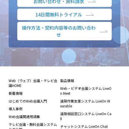
お問い合わせ・資料請求
14日間無料トライアル
操作方法・契約内容等のお問い合わ
せ
Web（ウェブ）会議・テレビ会
製品情報
議HOME
Web・ビデオ会議システム LiveO
新着情報
n Meet
はじめてのWeb会議入門
遠隔作業支援システム LiveOn W
earable
導入事例
遠隔相談窓口システム LiveOn Ca
Web会議関連用語集
ll
テレビ会議・無料会議システム
チャットシステム LiveOn Chat