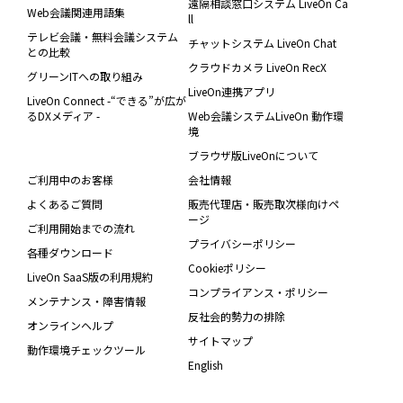
遠隔相談窓口システム LiveOn Ca
Web会議関連用語集
ll
テレビ会議・無料会議システム
チャットシステム LiveOn Chat
との比較
クラウドカメラ LiveOn RecX
グリーンITへの取り組み
LiveOn連携アプリ
LiveOn Connect -“できる”が広が
るDXメディア -
Web会議システムLiveOn 動作環
境
ブラウザ版LiveOnについて
ご利用中のお客様
会社情報
よくあるご質問
販売代理店・販売取次様向けペ
ージ
ご利用開始までの流れ
プライバシーポリシー
各種ダウンロード
Cookieポリシー
LiveOn SaaS版の利用規約
コンプライアンス・ポリシー
メンテナンス・障害情報
反社会的勢力の排除
オンラインヘルプ
サイトマップ
動作環境チェックツール
English