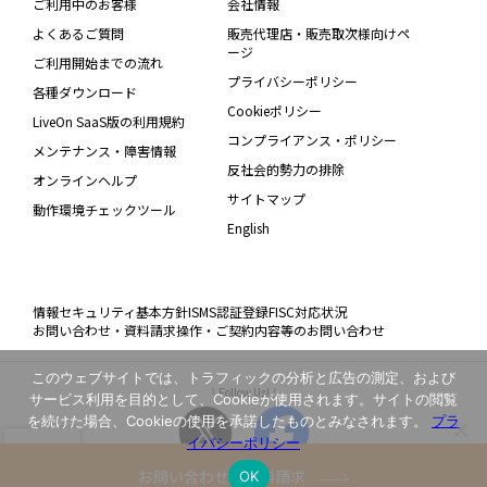
ご利用中のお客様
会社情報
よくあるご質問
販売代理店・販売取次様向けペ
ージ
ご利用開始までの流れ
プライバシーポリシー
各種ダウンロード
Cookieポリシー
LiveOn SaaS版の利用規約
コンプライアンス・ポリシー
メンテナンス・障害情報
反社会的勢力の排除
オンラインヘルプ
サイトマップ
動作環境チェックツール
English
情報セキュリティ基本方針
ISMS認証登録
FISC対応状況
お問い合わせ・資料請求
操作・ご契約内容等のお問い合わせ
このウェブサイトでは、トラフィックの分析と広告の測定、および
\ Follow Us! /
サービス利用を目的として、Cookieが使用されます。サイトの閲覧
を続けた場合、Cookieの使用を承諾したものとみなされます。
プラ
イバシーポリシー
お問い合わせ・資料請求
OK