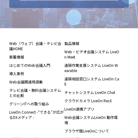
Web（ウェブ）会議・テレビ会
製品情報
議HOME
Web・ビデオ会議システム LiveO
新着情報
n Meet
はじめてのWeb会議入門
遠隔作業支援システム LiveOn W
earable
導入事例
遠隔相談窓口システム LiveOn Ca
Web会議関連用語集
ll
テレビ会議・無料会議システム
チャットシステム LiveOn Chat
との比較
クラウドカメラ LiveOn RecX
グリーンITへの取り組み
LiveOn連携アプリ
LiveOn Connect -“できる”が広が
るDXメディア -
Web会議システムLiveOn 動作環
境
ブラウザ版LiveOnについて