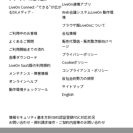
LiveOn連携アプリ
LiveOn Connect -“できる”が広が
るDXメディア -
Web会議システムLiveOn 動作環
境
ブラウザ版LiveOnについて
ご利用中のお客様
会社情報
よくあるご質問
販売代理店・販売取次様向けペ
ージ
ご利用開始までの流れ
プライバシーポリシー
各種ダウンロード
Cookieポリシー
LiveOn SaaS版の利用規約
コンプライアンス・ポリシー
メンテナンス・障害情報
反社会的勢力の排除
オンラインヘルプ
サイトマップ
動作環境チェックツール
English
情報セキュリティ基本方針
ISMS認証登録
FISC対応状況
お問い合わせ・資料請求
操作・ご契約内容等のお問い合わせ