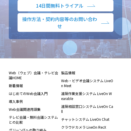
14日間無料トライアル
操作方法・契約内容等のお問い合わ
せ
Web（ウェブ）会議・テレビ会
製品情報
議HOME
Web・ビデオ会議システム LiveO
新着情報
n Meet
はじめてのWeb会議入門
遠隔作業支援システム LiveOn W
earable
導入事例
遠隔相談窓口システム LiveOn Ca
Web会議関連用語集
ll
テレビ会議・無料会議システム
チャットシステム LiveOn Chat
との比較
クラウドカメラ LiveOn RecX
グリーンITへの取り組み