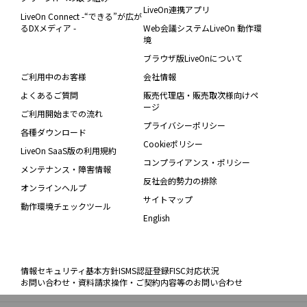
LiveOn連携アプリ
LiveOn Connect -“できる”が広が
るDXメディア -
Web会議システムLiveOn 動作環
境
ブラウザ版LiveOnについて
ご利用中のお客様
会社情報
よくあるご質問
販売代理店・販売取次様向けペ
ージ
ご利用開始までの流れ
プライバシーポリシー
各種ダウンロード
Cookieポリシー
LiveOn SaaS版の利用規約
コンプライアンス・ポリシー
メンテナンス・障害情報
反社会的勢力の排除
オンラインヘルプ
サイトマップ
動作環境チェックツール
English
情報セキュリティ基本方針
ISMS認証登録
FISC対応状況
お問い合わせ・資料請求
操作・ご契約内容等のお問い合わせ