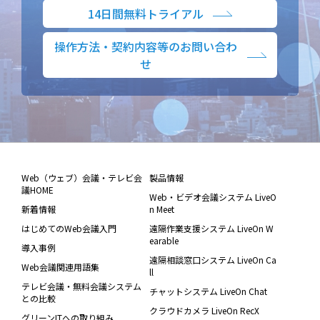
14日間無料トライアル
操作方法・契約内容等のお問い合わ
せ
Web（ウェブ）会議・テレビ会
製品情報
議HOME
Web・ビデオ会議システム LiveO
新着情報
n Meet
はじめてのWeb会議入門
遠隔作業支援システム LiveOn W
earable
導入事例
遠隔相談窓口システム LiveOn Ca
Web会議関連用語集
ll
テレビ会議・無料会議システム
チャットシステム LiveOn Chat
との比較
クラウドカメラ LiveOn RecX
グリーンITへの取り組み