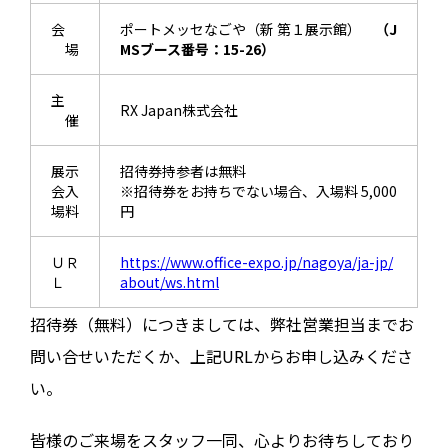
会
ポートメッセなごや（新 第１展示館）
（J
場
MSブース番号：15-26）
主
RX Japan株式会社
催
展示
招待券持参者は無料
会入
※招待券をお持ちでない場合、入場料 5,000
場料
円
ＵＲ
https://www.office-expo.jp/nagoya/ja-jp/
Ｌ
about/ws.html
招待券（無料）につきましては、弊社営業担当までお
問い合せいただくか、上記URLからお申し込みくださ
い。
皆様のご来場をスタッフ一同、心よりお待ちしており