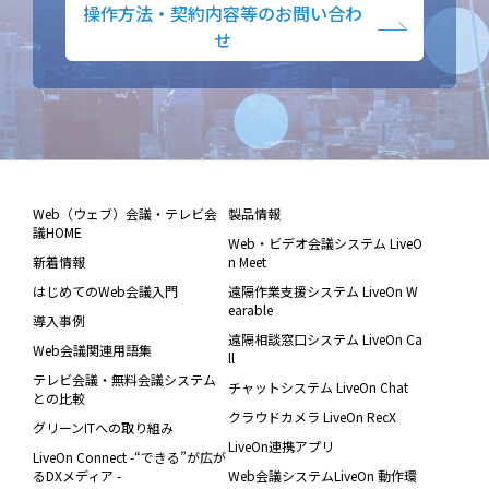
操作方法・契約内容等のお問い合わ
せ
Web（ウェブ）会議・テレビ会
製品情報
議HOME
Web・ビデオ会議システム LiveO
新着情報
n Meet
はじめてのWeb会議入門
遠隔作業支援システム LiveOn W
earable
導入事例
遠隔相談窓口システム LiveOn Ca
Web会議関連用語集
ll
テレビ会議・無料会議システム
チャットシステム LiveOn Chat
との比較
クラウドカメラ LiveOn RecX
グリーンITへの取り組み
LiveOn連携アプリ
LiveOn Connect -“できる”が広が
るDXメディア -
Web会議システムLiveOn 動作環