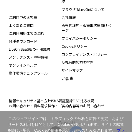
境
ブラウザ版LiveOnについて
ご利用中のお客様
会社情報
よくあるご質問
販売代理店・販売取次様向けペ
ージ
ご利用開始までの流れ
プライバシーポリシー
各種ダウンロード
Cookieポリシー
LiveOn SaaS版の利用規約
コンプライアンス・ポリシー
メンテナンス・障害情報
反社会的勢力の排除
オンラインヘルプ
サイトマップ
動作環境チェックツール
English
情報セキュリティ基本方針
ISMS認証登録
FISC対応状況
お問い合わせ・資料請求
操作・ご契約内容等のお問い合わせ
このウェブサイトでは、トラフィックの分析と広告の測定、および
\ Follow Us! /
サービス利用を目的として、Cookieが使用されます。サイトの閲覧
を続けた場合、Cookieの使用を承諾したものとみなされます。
プラ