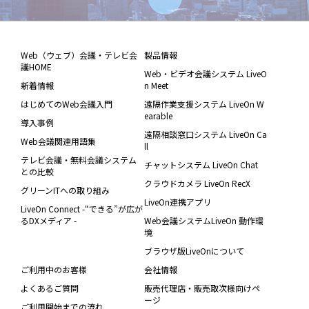
Web（ウェブ）会議・テレビ会
製品情報
議HOME
Web・ビデオ会議システム LiveO
新着情報
n Meet
はじめてのWeb会議入門
遠隔作業支援システム LiveOn W
earable
導入事例
遠隔相談窓口システム LiveOn Ca
Web会議関連用語集
ll
テレビ会議・無料会議システム
チャットシステム LiveOn Chat
との比較
クラウドカメラ LiveOn RecX
グリーンITへの取り組み
LiveOn連携アプリ
LiveOn Connect -“できる”が広が
るDXメディア -
Web会議システムLiveOn 動作環
境
ブラウザ版LiveOnについて
ご利用中のお客様
会社情報
よくあるご質問
販売代理店・販売取次様向けペ
ージ
ご利用開始までの流れ