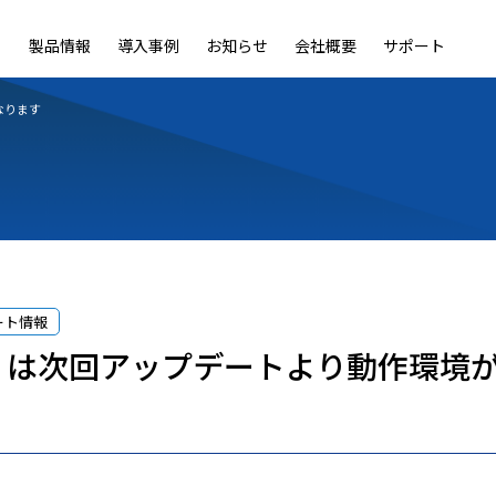
製品情報
導入事例
お知らせ
会社概要
サポート
ble
LiveOn Nano
LiveOn Call
LiveOn Chat
LiveOn RecX
LiveOn SSO+
L
なります
ート情報
eOn は次回アップデートより動作環