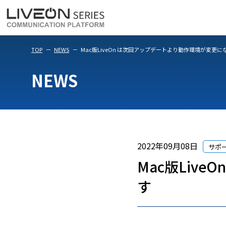
LiveOn Meet
LiveOn Weara
TOP
NEWS
Mac版LiveOn は次回アップデートより動作環境が変更に
NEWS
2022年09月08日
サポ
Mac版Liv
す