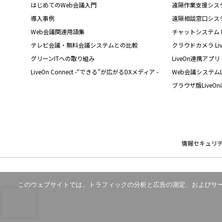
はじめてのWeb会議入門
遠隔作業支援システム L
導入事例
遠隔相談窓口システム L
Web会議関連用語集
チャットシステム Liv
テレビ会議・無料会議システムとの比較
クラウドカメラ Live
グリーンITへの取り組み
LiveOn連携アプリ
LiveOn Connect -“できる”が広がるDXメディア -
Web会議システムL
ブラウザ版LiveO
情報セキュリ
このウェブサイトでは、トラフィックの分析と広告の測定、およびサービ