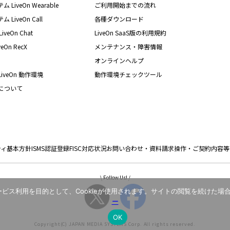
iveOn Wearable
ご利用開始までの流れ
iveOn Call
各種ダウンロード
eOn Chat
LiveOn SaaS版の利用規約
On RecX
メンテナンス・障害情報
オンラインヘルプ
iveOn 動作環境
動作環境チェックツール
nについて
ティ基本方針
ISMS認証登録
FISC対応状況
お問い合わせ・資料請求
操作・ご契約内容等
\ Follow Us! /
ス利用を目的として、Cookieが使用されます。サイトの閲覧を続けた場合
ー
OK
Copyright(C) JAPAN MEDIA SYSTEMS Corp. All rights reserved.