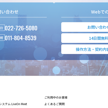
問い合わせ
Webで
022-726-5080
お問い合わ
台
011-804-8539
幌
14日間無
操作方法・契約内
ご利用中のお客様
テム LiveOn Meet
よくあるご質問