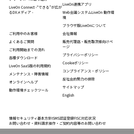
LiveOn連携アプリ
LiveOn Connect -“できる”が広が
るDXメディア -
Web会議システムLiveOn 動作環
境
ブラウザ版LiveOnについて
ご利用中のお客様
会社情報
よくあるご質問
販売代理店・販売取次様向けペ
ージ
ご利用開始までの流れ
プライバシーポリシー
各種ダウンロード
Cookieポリシー
LiveOn SaaS版の利用規約
コンプライアンス・ポリシー
メンテナンス・障害情報
反社会的勢力の排除
オンラインヘルプ
サイトマップ
動作環境チェックツール
English
情報セキュリティ基本方針
ISMS認証登録
FISC対応状況
お問い合わせ・資料請求
操作・ご契約内容等のお問い合わせ