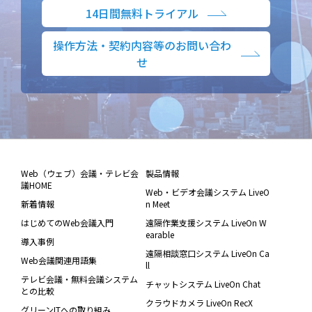
14日間無料トライアル
操作方法・契約内容等のお問い合わ
せ
Web（ウェブ）会議・テレビ会
製品情報
議HOME
Web・ビデオ会議システム LiveO
新着情報
n Meet
はじめてのWeb会議入門
遠隔作業支援システム LiveOn W
earable
導入事例
遠隔相談窓口システム LiveOn Ca
Web会議関連用語集
ll
テレビ会議・無料会議システム
チャットシステム LiveOn Chat
との比較
クラウドカメラ LiveOn RecX
グリーンITへの取り組み