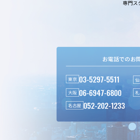
専門ス
お電話でのお
03-5297-5511
東京
仙
06-6947-6800
大阪
札
052-202-1233
名古屋