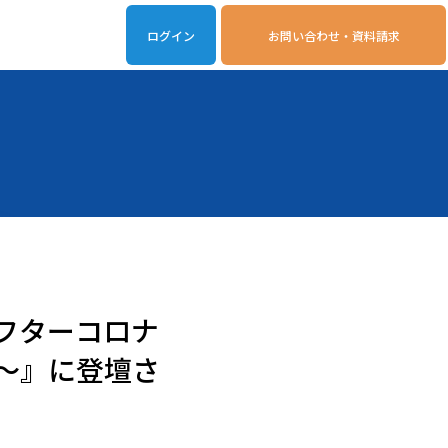
ログイン
お問い合わせ・資料請求
iveOn連携アプリ
動作環境
フターコロナ
～』に登壇さ