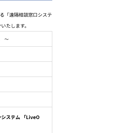
る「遠隔相談窓口システ
介いたします。
へ ～
ステム 「LiveO