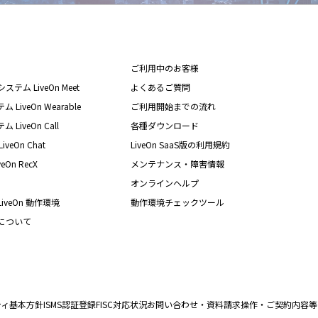
ご利用中のお客様
テム LiveOn Meet
よくあるご質問
iveOn Wearable
ご利用開始までの流れ
iveOn Call
各種ダウンロード
eOn Chat
LiveOn SaaS版の利用規約
On RecX
メンテナンス・障害情報
オンラインヘルプ
iveOn 動作環境
動作環境チェックツール
nについて
ティ基本方針
ISMS認証登録
FISC対応状況
お問い合わせ・資料請求
操作・ご契約内容等