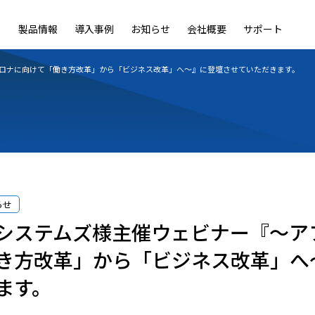
製品情報
導入事例
お知らせ
会社概要
サポート
ble
LiveOn Nano
LiveOn Call
LiveOn Chat
LiveOn RecX
LiveOn SSO+
L
ロナに向けて「働き方改革」から「ビジネス改革」へ～』に登壇させていただきます。
らせ
システムズ様主催ウェビナー『～ア
き方改革」から「ビジネス改革」へ
ます。