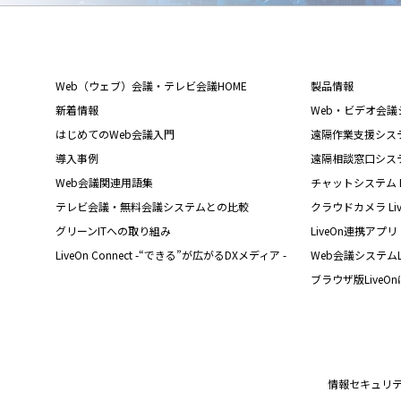
Web（ウェブ）会議・テレビ会議HOME
製品情報
新着情報
Web・ビデオ会議シス
はじめてのWeb会議入門
遠隔作業支援システム L
導入事例
遠隔相談窓口システム L
Web会議関連用語集
チャットシステム Liv
テレビ会議・無料会議システムとの比較
クラウドカメラ Live
グリーンITへの取り組み
LiveOn連携アプリ
LiveOn Connect -“できる”が広がるDXメディア -
Web会議システムL
ブラウザ版LiveO
情報セキュリ