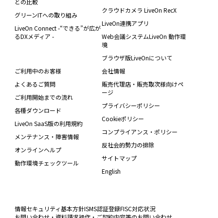
との比較
クラウドカメラ LiveOn RecX
グリーンITへの取り組み
LiveOn連携アプリ
LiveOn Connect -“できる”が広が
るDXメディア -
Web会議システムLiveOn 動作環
境
ブラウザ版LiveOnについて
ご利用中のお客様
会社情報
よくあるご質問
販売代理店・販売取次様向けペ
ージ
ご利用開始までの流れ
プライバシーポリシー
各種ダウンロード
Cookieポリシー
LiveOn SaaS版の利用規約
コンプライアンス・ポリシー
メンテナンス・障害情報
反社会的勢力の排除
オンラインヘルプ
サイトマップ
動作環境チェックツール
English
情報セキュリティ基本方針
ISMS認証登録
FISC対応状況
お問い合わせ・資料請求
操作・ご契約内容等のお問い合わせ