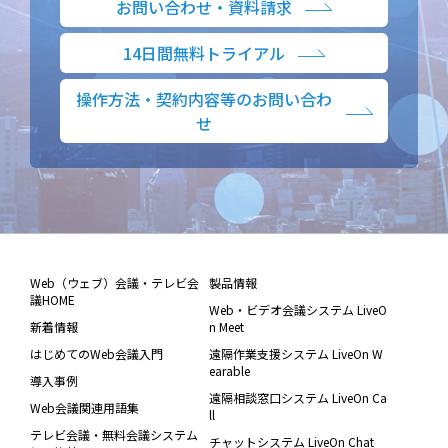
お問い合わせ・資料請求
14日間無料トライアル
操作方法・契約内容等のお問い合わ
せ
Web（ウェブ）会議・テレビ会
製品情報
議HOME
Web・ビデオ会議システム LiveO
新着情報
n Meet
はじめてのWeb会議入門
遠隔作業支援システム LiveOn W
earable
導入事例
遠隔相談窓口システム LiveOn Ca
Web会議関連用語集
ll
テレビ会議・無料会議システム
チャットシステム LiveOn Chat