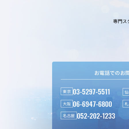
専門ス
お電話でのお
03-5297-5511
東京
仙
06-6947-6800
大阪
札
052-202-1233
名古屋