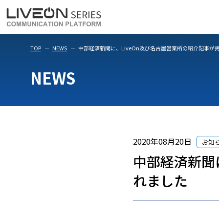
LiveOn Meet
LiveOn Weara
TOP
NEWS
中部経済新聞に、LiveOn及び名古屋営業所の紹介記事が
NEWS
2020年08月20日
お知
中部経済新聞
れました