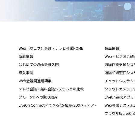
Web（ウェブ）会議・テレビ会議HOME
製品情報
新着情報
Web・ビデオ会議シス
はじめてのWeb会議入門
遠隔作業支援システム L
導入事例
遠隔相談窓口システム L
Web会議関連用語集
チャットシステム Liv
テレビ会議・無料会議システムとの比較
クラウドカメラ Live
グリーンITへの取り組み
LiveOn連携アプリ
LiveOn Connect -“できる”が広がるDXメディア -
Web会議システムL
ブラウザ版LiveO