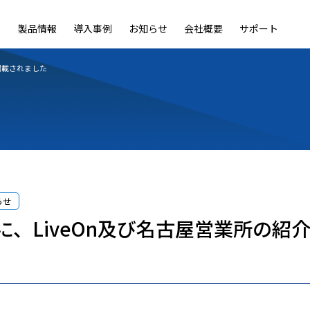
製品情報
導入事例
お知らせ
会社概要
サポート
ble
LiveOn Nano
LiveOn Call
LiveOn Chat
LiveOn RecX
LiveOn SSO+
L
掲載されました
らせ
に、LiveOn及び名古屋営業所の紹