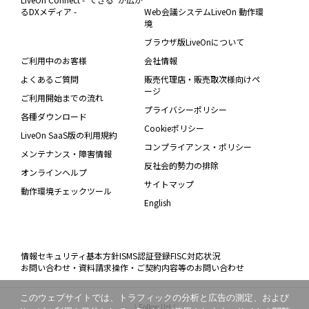
るDXメディア -
Web会議システムLiveOn 動作環
境
ブラウザ版LiveOnについて
ご利用中のお客様
会社情報
よくあるご質問
販売代理店・販売取次様向けペ
ージ
ご利用開始までの流れ
プライバシーポリシー
各種ダウンロード
Cookieポリシー
LiveOn SaaS版の利用規約
コンプライアンス・ポリシー
メンテナンス・障害情報
反社会的勢力の排除
オンラインヘルプ
サイトマップ
動作環境チェックツール
English
情報セキュリティ基本方針
ISMS認証登録
FISC対応状況
お問い合わせ・資料請求
操作・ご契約内容等のお問い合わせ
このウェブサイトでは、トラフィックの分析と広告の測定、および
\ Follow Us! /