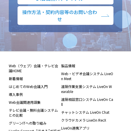
操作方法・契約内容等のお問い合わ
せ
Web（ウェブ）会議・テレビ会
製品情報
議HOME
Web・ビデオ会議システム LiveO
新着情報
n Meet
はじめてのWeb会議入門
遠隔作業支援システム LiveOn W
earable
導入事例
遠隔相談窓口システム LiveOn Ca
Web会議関連用語集
ll
テレビ会議・無料会議システム
チャットシステム LiveOn Chat
との比較
クラウドカメラ LiveOn RecX
グリーンITへの取り組み
LiveOn連携アプリ
LiveOn Connect -“できる”が広が