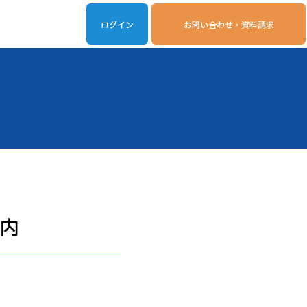
ログイン
お問い合わせ・資料請求
iveOn連携アプリ
動作環境
案内