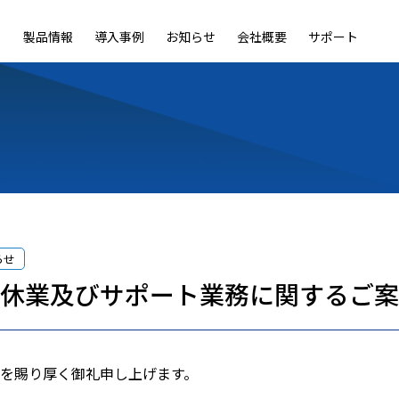
製品情報
導入事例
お知らせ
会社概要
サポート
ble
LiveOn Nano
LiveOn Call
LiveOn Chat
LiveOn RecX
LiveOn SSO+
L
らせ
夏季休業及びサポート業務に関するご
を賜り厚く御礼申し上げます。