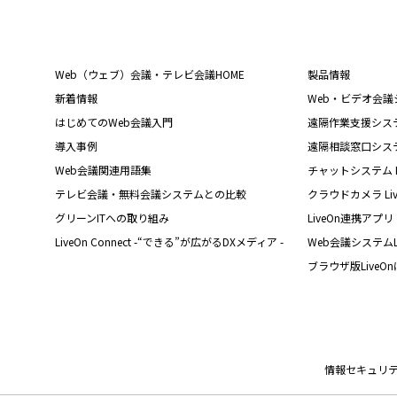
Web（ウェブ）会議・テレビ会議HOME
製品情報
新着情報
Web・ビデオ会議シス
はじめてのWeb会議入門
遠隔作業支援システム L
導入事例
遠隔相談窓口システム L
Web会議関連用語集
チャットシステム Liv
テレビ会議・無料会議システムとの比較
クラウドカメラ Live
グリーンITへの取り組み
LiveOn連携アプリ
LiveOn Connect -“できる”が広がるDXメディア -
Web会議システムL
ブラウザ版LiveO
情報セキュリ