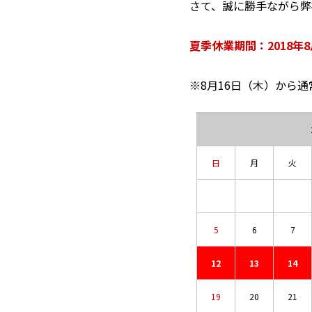
さて、誠に勝手ながら弊
夏季休業期間：2018年8
※8月16日（木）から
日
月
火
5
6
7
12
13
14
19
20
21