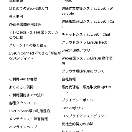
新着情報
n Meet
はじめてのWeb会議入門
遠隔作業支援システム LiveOn W
earable
導入事例
遠隔相談窓口システム LiveOn Ca
Web会議関連用語集
ll
テレビ会議・無料会議システム
チャットシステム LiveOn Chat
との比較
クラウドカメラ LiveOn RecX
グリーンITへの取り組み
LiveOn連携アプリ
LiveOn Connect -“できる”が広が
るDXメディア -
Web会議システムLiveOn 動作環
境
ブラウザ版LiveOnについて
ご利用中のお客様
会社情報
よくあるご質問
販売代理店・販売取次様向けペ
ージ
ご利用開始までの流れ
プライバシーポリシー
各種ダウンロード
Cookieポリシー
LiveOn SaaS版の利用規約
コンプライアンス・ポリシー
メンテナンス・障害情報
反社会的勢力の排除
オンラインヘルプ
サイトマップ