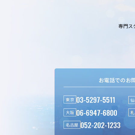
専門ス
お電話でのお
03-5297-5511
東京
仙
06-6947-6800
大阪
札
052-202-1233
名古屋