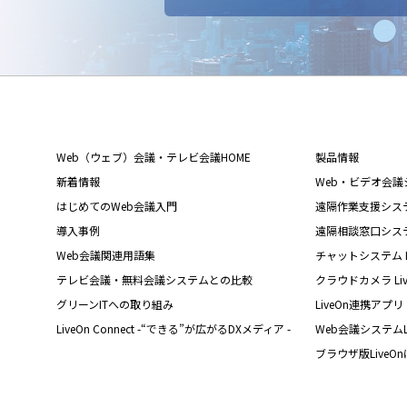
Web（ウェブ）会議・テレビ会議HOME
製品情報
新着情報
Web・ビデオ会議シス
はじめてのWeb会議入門
遠隔作業支援システム L
導入事例
遠隔相談窓口システム L
Web会議関連用語集
チャットシステム Liv
テレビ会議・無料会議システムとの比較
クラウドカメラ Live
グリーンITへの取り組み
LiveOn連携アプリ
LiveOn Connect -“できる”が広がるDXメディア -
Web会議システムL
ブラウザ版LiveO