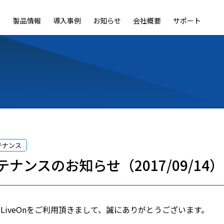
製品情報
導入事例
お知らせ
会社概要
サポート
ble
LiveOn Nano
LiveOn Call
LiveOn Chat
LiveOn RecX
LiveOn SSO+
L
テナンス
ナンスのお知らせ（2017/09/14）
LiveOnをご利用頂きまして、誠にありがとうございます。