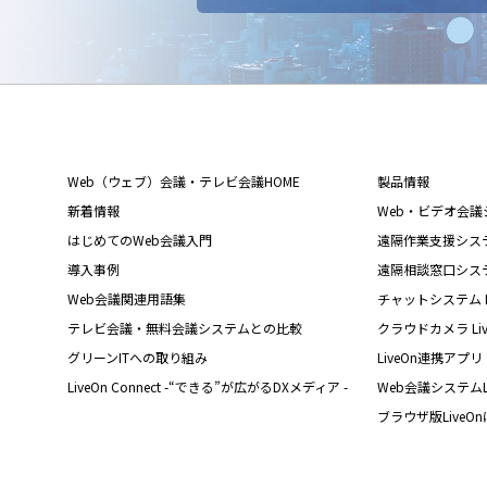
Web（ウェブ）会議・テレビ会議HOME
製品情報
新着情報
Web・ビデオ会議シス
はじめてのWeb会議入門
遠隔作業支援システム L
導入事例
遠隔相談窓口システム L
Web会議関連用語集
チャットシステム Liv
テレビ会議・無料会議システムとの比較
クラウドカメラ Live
グリーンITへの取り組み
LiveOn連携アプリ
LiveOn Connect -“できる”が広がるDXメディア -
Web会議システムL
ブラウザ版LiveO