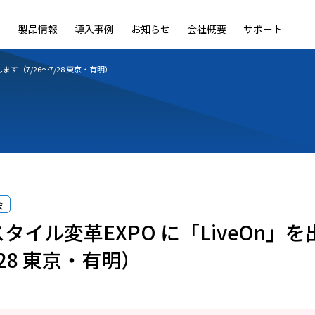
製品情報
導入事例
お知らせ
会社概要
サポート
ble
LiveOn Nano
LiveOn Call
LiveOn Chat
LiveOn RecX
LiveOn SSO+
L
ます（7/26～7/28 東京・有明）
会
タイル変革EXPO に「LiveOn」
/28 東京・有明）