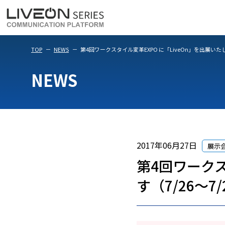
LiveOn Meet
LiveOn Weara
TOP
NEWS
第4回ワークスタイル変革EXPO に「LiveOn」を出展いたし
NEWS
2017年06月27日
展示
第4回ワークス
す（7/26～7