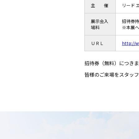
主 催
リード 
展示会入
招待券
場料
※本展
ＵＲＬ
http://
招待券（無料）につきま
皆様のご来場をスタッフ