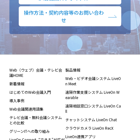
操作方法・契約内容等のお問い合わ
せ
Web（ウェブ）会議・テレビ会
製品情報
議HOME
Web・ビデオ会議システム LiveO
新着情報
n Meet
はじめてのWeb会議入門
遠隔作業支援システム LiveOn W
earable
導入事例
遠隔相談窓口システム LiveOn Ca
Web会議関連用語集
ll
テレビ会議・無料会議システム
チャットシステム LiveOn Chat
との比較
クラウドカメラ LiveOn RecX
グリーンITへの取り組み
LiveOn連携アプリ
LiveOn Connect -“できる”が広が