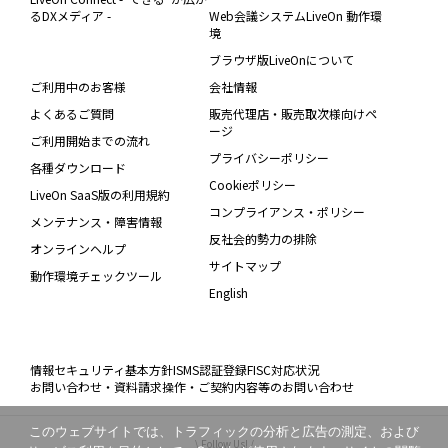
るDXメディア -
Web会議システムLiveOn 動作環
境
ブラウザ版LiveOnについて
ご利用中のお客様
会社情報
よくあるご質問
販売代理店・販売取次様向けペ
ージ
ご利用開始までの流れ
プライバシーポリシー
各種ダウンロード
Cookieポリシー
LiveOn SaaS版の利用規約
コンプライアンス・ポリシー
メンテナンス・障害情報
反社会的勢力の排除
オンラインヘルプ
サイトマップ
動作環境チェックツール
English
情報セキュリティ基本方針
ISMS認証登録
FISC対応状況
お問い合わせ・資料請求
操作・ご契約内容等のお問い合わせ
このウェブサイトでは、トラフィックの分析と広告の測定、および
\ Follow Us! /