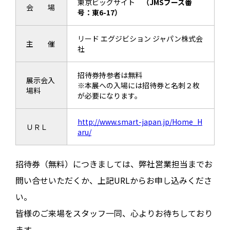
東京ビッグサイト
（JMSブース番
会 場
号：東6-17）
リード エグジビション ジャパン株式会
主 催
社
招待券持参者は無料
展示会入
※本展への入場には招待券と名刺２枚
場料
が必要になります。
http://www.smart-japan.jp/Home_H
ＵＲＬ
aru/
招待券（無料）につきましては、弊社営業担当までお
問い合せいただくか、上記URLからお申し込みくださ
い。
皆様のご来場をスタッフ一同、心よりお待ちしており
ます。