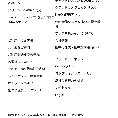
チャットシステム LiveOn Chat
との比較
クラウドカメラ LiveOn RecX
グリーンITへの取り組み
LiveOn連携アプリ
LiveOn Connect -“できる”が広が
るDXメディア -
Web会議システムLiveOn 動作環
境
ブラウザ版LiveOnについて
ご利用中のお客様
会社情報
よくあるご質問
販売代理店・販売取次様向けペ
ージ
ご利用開始までの流れ
プライバシーポリシー
各種ダウンロード
Cookieポリシー
LiveOn SaaS版の利用規約
コンプライアンス・ポリシー
メンテナンス・障害情報
反社会的勢力の排除
オンラインヘルプ
サイトマップ
動作環境チェックツール
English
情報セキュリティ基本方針
ISMS認証登録
FISC対応状況