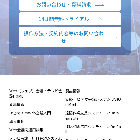
お問い合わせ・資料請求
14日間無料トライアル
操作方法・契約内容等のお問い合わ
せ
Web（ウェブ）会議・テレビ会
製品情報
議HOME
Web・ビデオ会議システム LiveO
新着情報
n Meet
はじめてのWeb会議入門
遠隔作業支援システム LiveOn W
earable
導入事例
遠隔相談窓口システム LiveOn Ca
Web会議関連用語集
ll
テレビ会議・無料会議システム