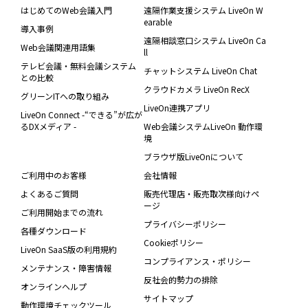
はじめてのWeb会議入門
遠隔作業支援システム LiveOn W
earable
導入事例
遠隔相談窓口システム LiveOn Ca
Web会議関連用語集
ll
テレビ会議・無料会議システム
チャットシステム LiveOn Chat
との比較
クラウドカメラ LiveOn RecX
グリーンITへの取り組み
LiveOn連携アプリ
LiveOn Connect -“できる”が広が
るDXメディア -
Web会議システムLiveOn 動作環
境
ブラウザ版LiveOnについて
ご利用中のお客様
会社情報
よくあるご質問
販売代理店・販売取次様向けペ
ージ
ご利用開始までの流れ
プライバシーポリシー
各種ダウンロード
Cookieポリシー
LiveOn SaaS版の利用規約
コンプライアンス・ポリシー
メンテナンス・障害情報
反社会的勢力の排除
オンラインヘルプ
サイトマップ
動作環境チェックツール