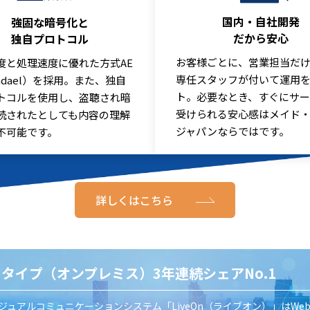
国内・自社開発
強固な暗号化と
だから安心
独自プロトコル
お客様ごとに、営業担当だ
度と処理速度に優れた方式AE
専任スタッフが付いて運用
jndael）を採用。また、独自
ト。必要なとき、すぐにサ
トコルを使用し、盗聴され暗
受けられる安心感はメイド
読されたとしても内容の理解
ジャパンならではです。
不可能です。
詳しくはこちら
SIタイプ（オンプレミス）3年連続シェアNo.1
ジュアルコミュニケーションシステム「LiveOn（ライブオン）」はWe