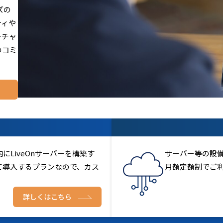
ズの
ティや
ーチャ
のコミ
LiveOnサーバーを構築す
サーバー等の設
て導入するプランなので、カス
月額定額制でご
詳しくはこちら