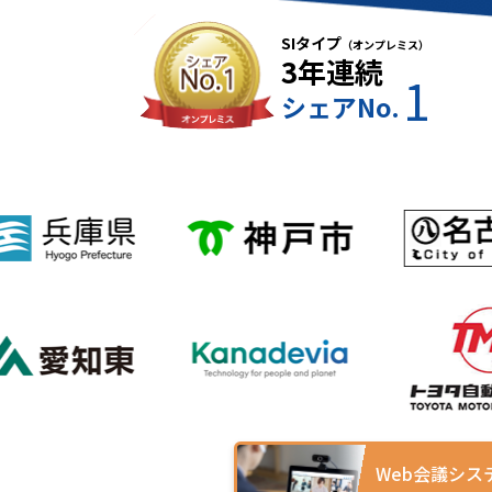
SIタイプ
（オンプレミス）
3年連続
1
シェアNo.
Web会議シス