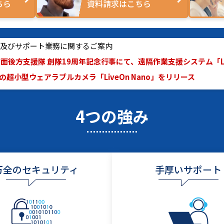
ちら
資料請求はこちら
休業及びサポート業務に関するご案内
面後方支援隊 創隊19周年記念行事にて、遠隔作業支援システム「Live
超小型ウェアラブルカメラ「LiveOn Nano」をリリース
4つの強み
万全のセキュリティ
手厚いサポート