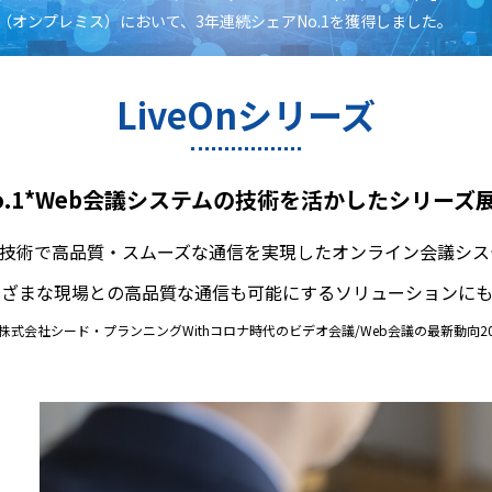
（オンプレミス）において、3年連続シェアNo.1を獲得しました。
LiveOnシリーズ
o.1*Web会議システムの技術を活かしたシリーズ
技術で高品質・スムーズな通信を実現したオンライン会議システム
まざまな現場との高品質な通信も可能にするソリューションにも
 株式会社シード・プランニングWithコロナ時代のビデオ会議/Web会議の最新動向20