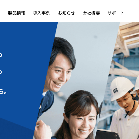
製品情報
導入事例
お知らせ
会社概要
サポート
ble
LiveOn Nano
LiveOn Call
LiveOn Chat
LiveOn RecX
LiveOn SSO+
L
。
。
ら。